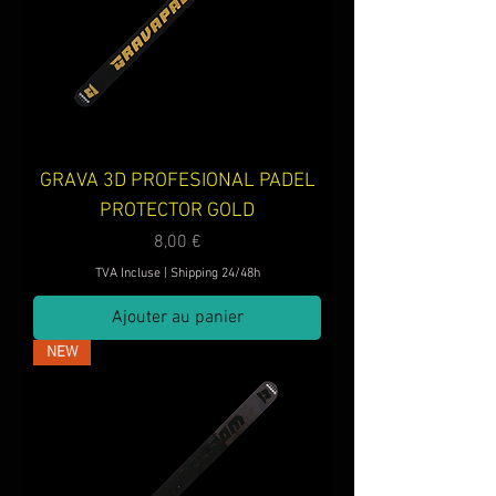
GRAVA 3D PROFESIONAL PADEL
PROTECTOR GOLD
Prix
8,00 €
TVA Incluse
|
Shipping 24/48h
Ajouter au panier
NEW