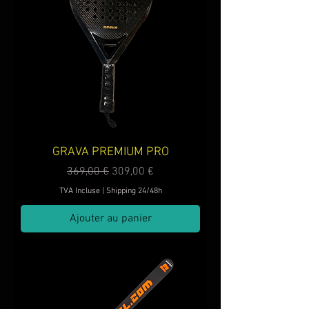
GRAVA PREMIUM PRO
Prix original
Prix promotionnel
369,00 €
309,00 €
TVA Incluse
|
Shipping 24/48h
Ajouter au panier