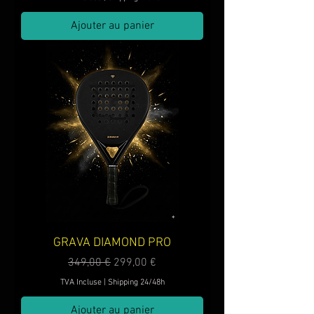
Ajouter au panier
GRAVA DIAMOND PRO
Prix original
Prix promotionnel
349,00 €
299,00 €
TVA Incluse
|
Shipping 24/48h
Ajouter au panier