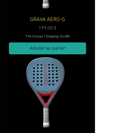
GRAVA AERO-G
Prix
199,00 €
TVA Incluse
|
Shipping 24/48h
Ajouter au panier