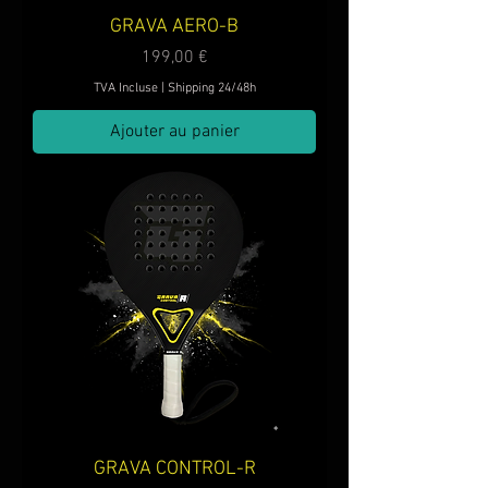
GRAVA AERO-B
Prix
199,00 €
TVA Incluse
|
Shipping 24/48h
Ajouter au panier
GRAVA CONTROL-R