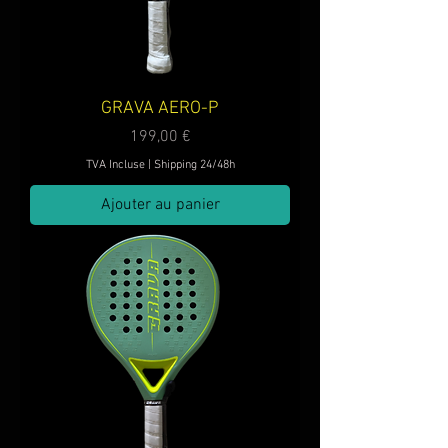
GRAVA AERO-P
Prix
199,00 €
TVA Incluse
|
Shipping 24/48h
Ajouter au panier