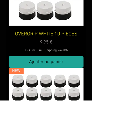
OVERGRIP WHITE 10 PIECES
Prix
9,95 €
TVA Incluse
|
Shipping 24/48h
Ajouter au panier
NEW