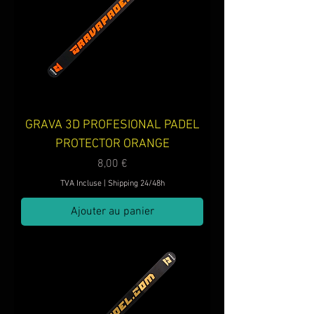
GRAVA 3D PROFESIONAL PADEL
PROTECTOR ORANGE
Prix
8,00 €
TVA Incluse
|
Shipping 24/48h
Ajouter au panier