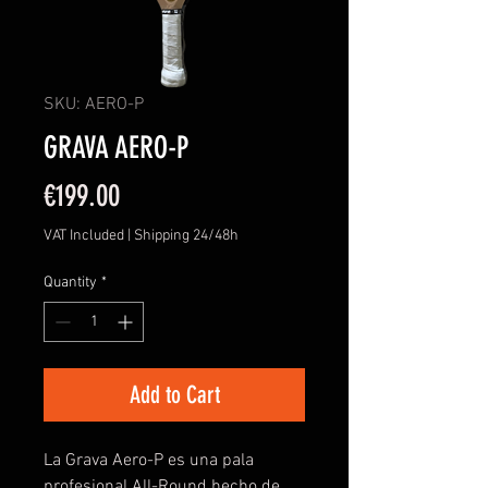
SKU: AERO-P
GRAVA AERO-P
Price
€199.00
VAT Included
|
Shipping 24/48h
Quantity
*
Add to Cart
La Grava Aero-P es una pala
profesional All-Round hecho de