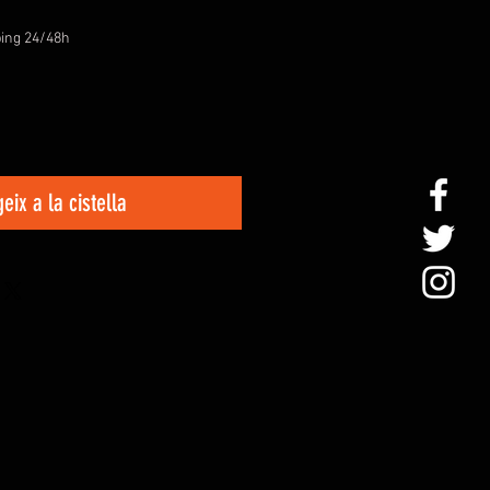
ing 24/48h
eix a la cistella