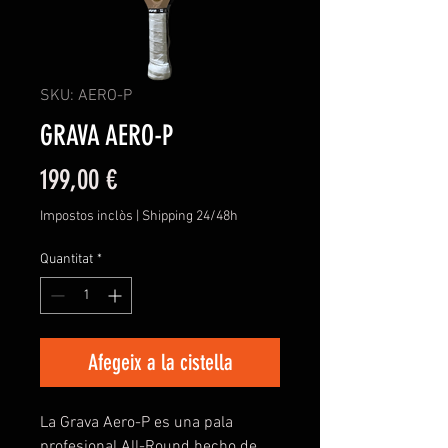
SKU: AERO-P
GRAVA AERO-P
Price
199,00 €
Impostos inclòs
|
Shipping 24/48h
Quantitat
*
Afegeix a la cistella
La Grava Aero-P es una pala
profesional All-Round hecho de